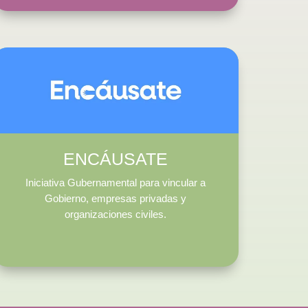
ENCÁUSATE
Iniciativa Gubernamental para vincular a
Gobierno, empresas privadas y
organizaciones civiles.